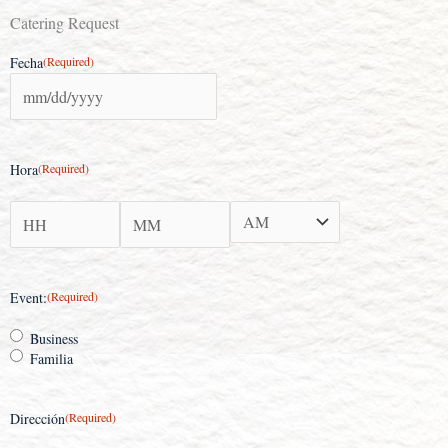
Catering Request
Hours
Minutes
AM/PM
Fecha
(Required)
MM
slash
DD
slash
Hora
(Required)
YYYY
Event:
(Required)
Business
Familia
Dirección
(Required)